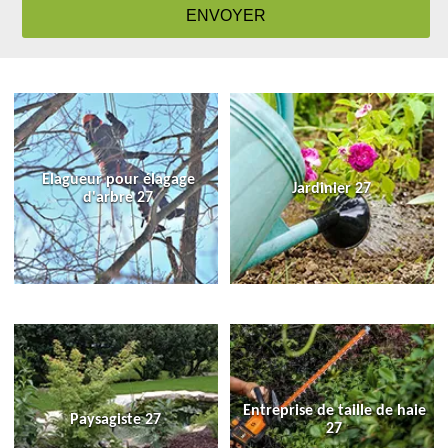
Elagueur pour élagage
Jardinier 27
d'arbre 27
Entreprise de taille de haie
Paysagiste 27
27