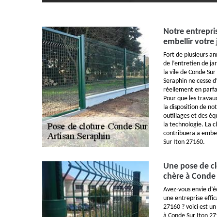
Notre entrepri
embellir votre
Fort de plusieurs a
de l’entretien de j
la vile de Conde Sur
Seraphin ne cesse d’
réellement en parfa
Pour que les travau
la disposition de no
outillages et des é
la technologie. La c
contribuera a embell
Sur Iton 27160.
Une pose de cl
chère à Conde 
Avez-vous envie d’
une entreprise effi
27160 ? voici est un
à Conde Sur Iton 27