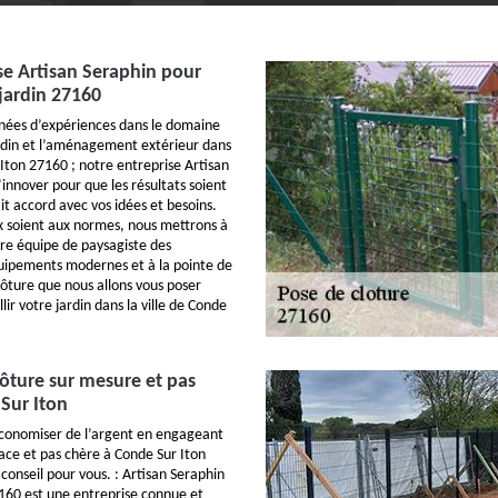
se Artisan Seraphin pour
 jardin 27160
nnées d’expériences dans le domaine
ardin et l’aménagement extérieur dans
 Iton 27160 ; notre entreprise Artisan
innover pour que les résultats soient
it accord avec vos idées et besoins.
x soient aux normes, nous mettrons à
tre équipe de paysagiste des
quipements modernes et à la pointe de
lôture que nous allons vous poser
ir votre jardin dans la ville de Conde
ôture sur mesure et pas
Sur Iton
économiser de l’argent en engageant
cace et pas chère à Conde Sur Iton
 conseil pour vous. : Artisan Seraphin
160 est une entreprise connue et