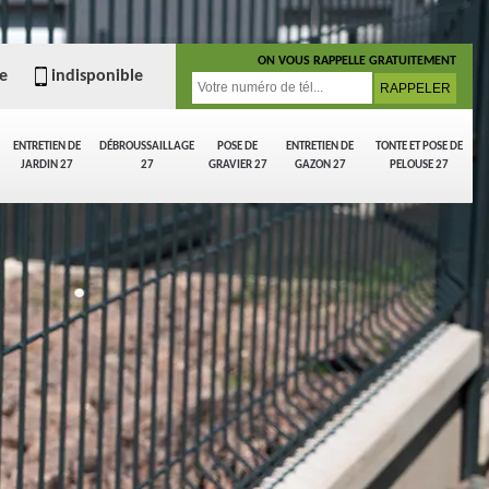
ON VOUS RAPPELLE GRATUITEMENT
e
indisponible
ENTRETIEN DE
DÉBROUSSAILLAGE
POSE DE
ENTRETIEN DE
TONTE ET POSE DE
JARDIN 27
27
GRAVIER 27
GAZON 27
PELOUSE 27