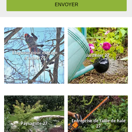
Elagueur pour élagage
Jardinier 27
d'arbre 27
Entreprise de taille de haie
Paysagiste 27
27