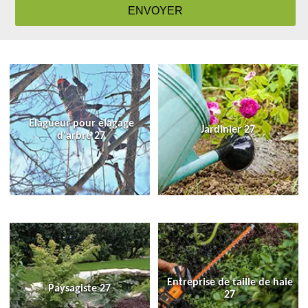
Elagueur pour élagage
Jardinier 27
d'arbre 27
Entreprise de taille de haie
Paysagiste 27
27