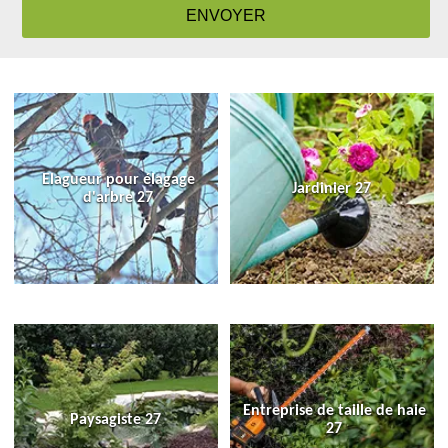
Elagueur pour élagage
Jardinier 27
d'arbre 27
Entreprise de taille de haie
Paysagiste 27
27