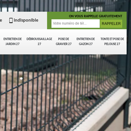
ON VOUS RAPPELLE GRATUITEMENT
e
indisponible
ENTRETIEN DE
DÉBROUSSAILLAGE
POSE DE
ENTRETIEN DE
TONTE ET POSE DE
JARDIN 27
27
GRAVIER 27
GAZON 27
PELOUSE 27