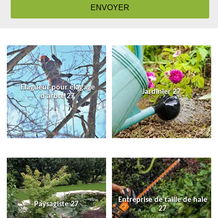
Elagueur pour élagage
Jardinier 27
d'arbre 27
Entreprise de taille de haie
Paysagiste 27
27