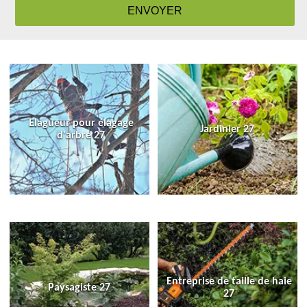
Elagueur pour élagage
Jardinier 27
d'arbre 27
Entreprise de taille de haie
Paysagiste 27
27