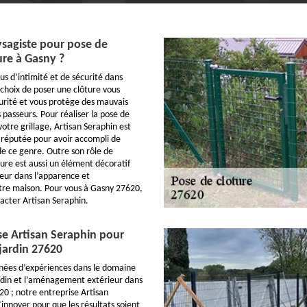
ysagiste pour pose de
ture à Gasny ?
us d’intimité et de sécurité dans
 choix de poser une clôture vous
curité et vous protège des mauvais
 passeurs. Pour réaliser la pose de
votre grillage, Artisan Seraphin est
 réputée pour avoir accompli de
e ce genre. Outre son rôle de
ture est aussi un élément décoratif
jeur dans l’apparence et
otre maison. Pour vous à Gasny 27620,
tacter Artisan Seraphin.
se Artisan Seraphin pour
 jardin 27620
nnées d’expériences dans le domaine
ardin et l’aménagement extérieur dans
20 ; notre entreprise Artisan
innover pour que les résultats soient