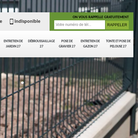
ON VOUS RAPPELLE GRATUITEMENT
e
indisponible
ENTRETIEN DE
DÉBROUSSAILLAGE
POSE DE
ENTRETIEN DE
TONTE ET POSE DE
JARDIN 27
27
GRAVIER 27
GAZON 27
PELOUSE 27