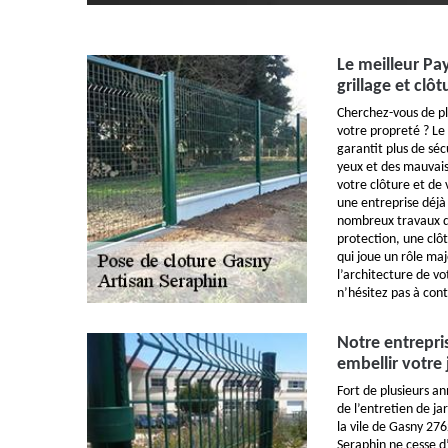
Le meilleur Pa
grillage et clô
Cherchez-vous de pl
votre propreté ? Le
garantit plus de sé
yeux et des mauvais
votre clôture et de 
une entreprise déjà
nombreux travaux d
protection, une clô
qui joue un rôle ma
l’architecture de v
n’hésitez pas à con
Notre entrepri
embellir votre
Fort de plusieurs a
de l’entretien de j
la vile de Gasny 276
Seraphin ne cesse d’