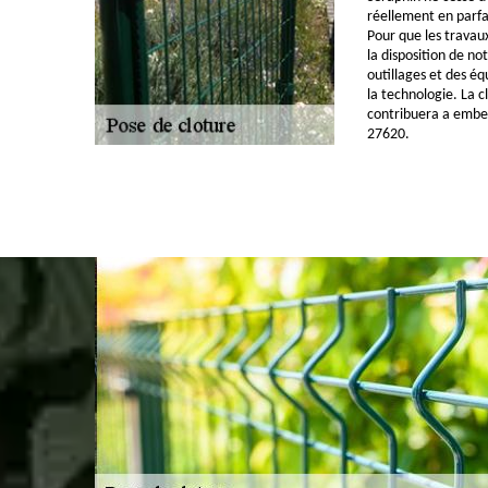
réellement en parfa
Pour que les travau
la disposition de no
outillages et des é
la technologie. La c
contribuera a embell
27620.