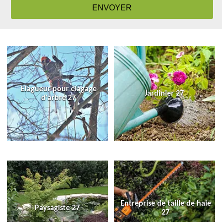
Elagueur pour élagage
Jardinier 27
d'arbre 27
Entreprise de taille de haie
Paysagiste 27
27