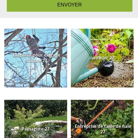
Elagueur pour élagage
Jardinier 27
d'arbre 27
Entreprise de taille de haie
Paysagiste 27
27