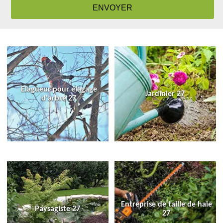
Elagueur pour élagage
Jardinier 27
d'arbre 27
Entreprise de taille de haie
Paysagiste 27
27