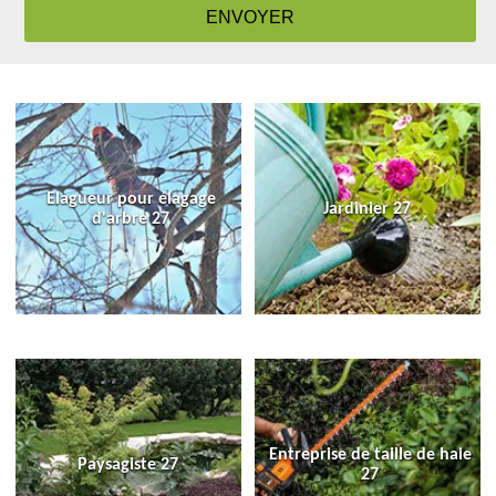
Elagueur pour élagage
Jardinier 27
d'arbre 27
Entreprise de taille de haie
Paysagiste 27
27