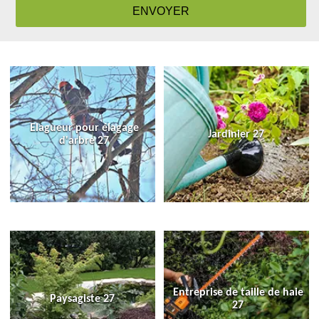
Elagueur pour élagage
Jardinier 27
d'arbre 27
Entreprise de taille de haie
Paysagiste 27
27