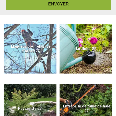
Elagueur pour élagage
Jardinier 27
d'arbre 27
Entreprise de taille de haie
Paysagiste 27
27