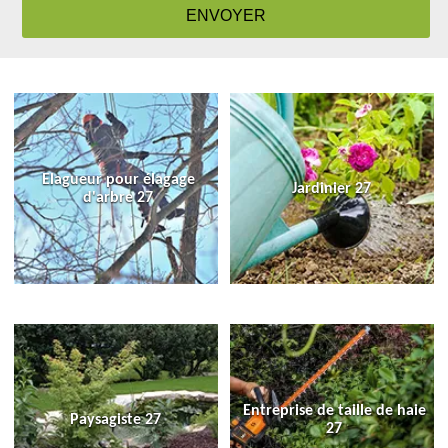
Elagueur pour élagage
Jardinier 27
d'arbre 27
Entreprise de taille de haie
Paysagiste 27
27