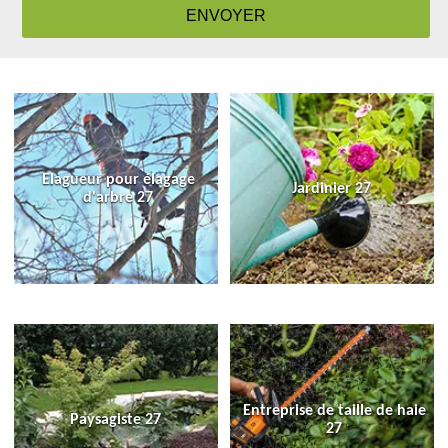
Elagueur pour élagage
Jardinier 27
d'arbre 27
Entreprise de taille de haie
Paysagiste 27
27