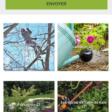
Elagueur pour élagage
Jardinier 27
d'arbre 27
Entreprise de taille de haie
Paysagiste 27
27