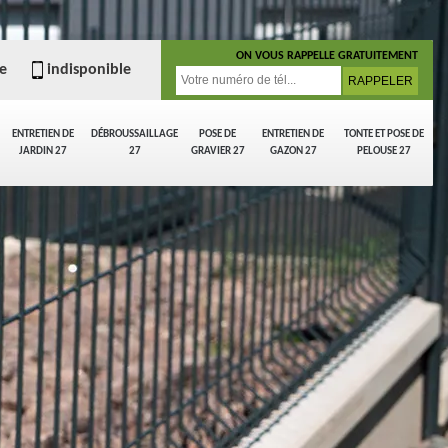
ON VOUS RAPPELLE GRATUITEMENT
e
indisponible
ENTRETIEN DE
DÉBROUSSAILLAGE
POSE DE
ENTRETIEN DE
TONTE ET POSE DE
JARDIN 27
27
GRAVIER 27
GAZON 27
PELOUSE 27