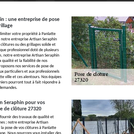
in : une entreprise de pose
rillage
limiter votre propriété à Panlatte
 notre entreprise Artisan Seraphin
clôtures ou des grillages solide et
 que professionnel doté de plusieurs
, notre entreprise Artisan Seraphin
qualité et la fiabilité de nos
proposons nos services de pose de
aux particuliers et aux professionnels
te ville et ces alentours. Nos équipes
niers pourront tout à fait répondre à
 demandes.
n Seraphin pour vos
e de clôture 27320
fournir des travaux de qualité et
s ; notre entreprise Artisan
la pose de vos clôtures à Panlatte
pe. Nous pourrons vous installer des