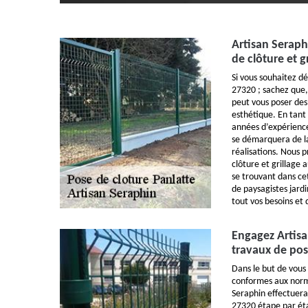
Artisan Seraph
de clôture et g
Si vous souhaitez dé
27320 ; sachez que,
peut vous poser des 
esthétique. En tant
années d’expérience
se démarquera de la 
réalisations. Nous 
clôture et grillage 
se trouvant dans cet
de paysagistes jardi
tout vos besoins et
Engagez Artisa
travaux de pos
Dans le but de vous 
conformes aux norme
Seraphin effectuera 
27320 étape par éta