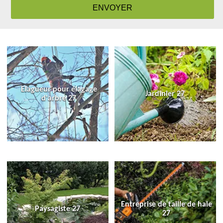
Elagueur pour élagage
Jardinier 27
d'arbre 27
Entreprise de taille de haie
Paysagiste 27
27