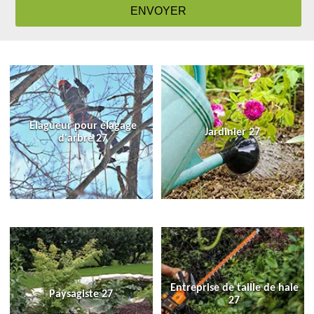
Elagueur pour élagage
Jardinier 27
d'arbre 27
Entreprise de taille de haie
Paysagiste 27
27