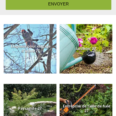
Elagueur pour élagage
Jardinier 27
d'arbre 27
Entreprise de taille de haie
Paysagiste 27
27