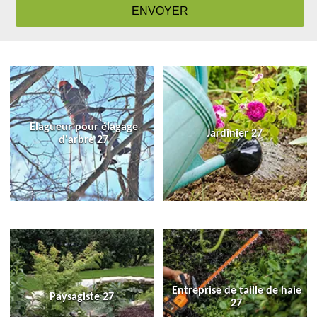
Elagueur pour élagage
Jardinier 27
d'arbre 27
Entreprise de taille de haie
Paysagiste 27
27