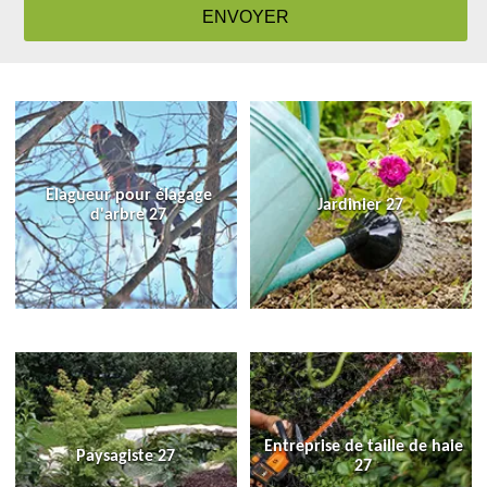
Elagueur pour élagage
Jardinier 27
d'arbre 27
Entreprise de taille de haie
Paysagiste 27
27