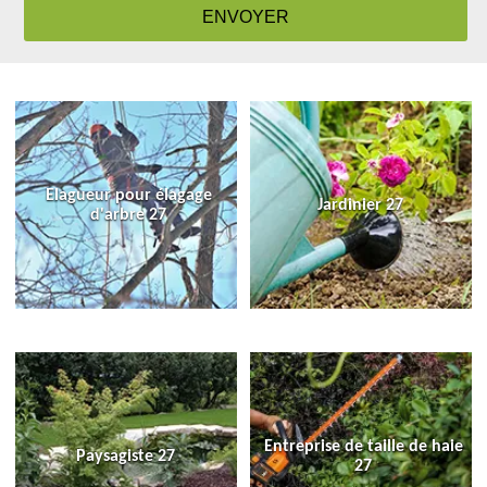
Elagueur pour élagage
Jardinier 27
d'arbre 27
Entreprise de taille de haie
Paysagiste 27
27