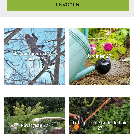
Elagueur pour élagage
Jardinier 27
d'arbre 27
Entreprise de taille de haie
Paysagiste 27
27