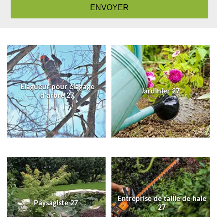
Elagueur pour élagage
Jardinier 27
d'arbre 27
Entreprise de taille de haie
Paysagiste 27
27