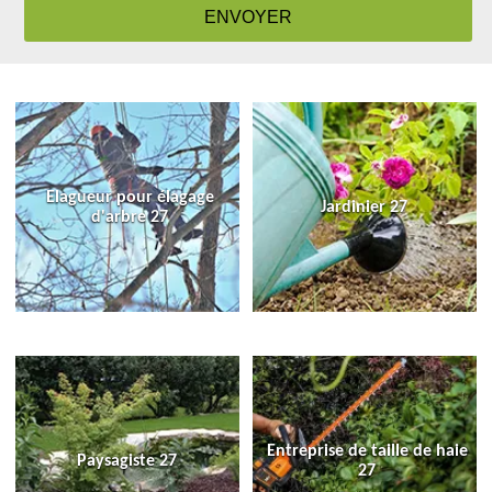
Elagueur pour élagage
Jardinier 27
d'arbre 27
Entreprise de taille de haie
Paysagiste 27
27