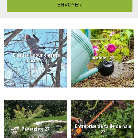
Elagueur pour élagage
Jardinier 27
d'arbre 27
Entreprise de taille de haie
Paysagiste 27
27