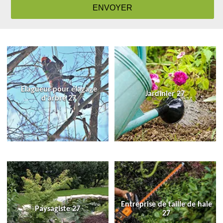
Elagueur pour élagage
Jardinier 27
d'arbre 27
Entreprise de taille de haie
Paysagiste 27
27