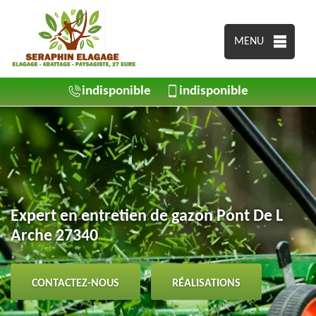
MENU
indisponible
indisponible
Expert en entretien de gazon Pont De L
Arche 27340
CONTACTEZ-NOUS
RÉALISATIONS