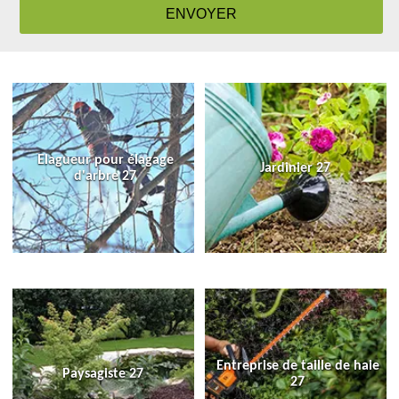
Elagueur pour élagage
Jardinier 27
d'arbre 27
Entreprise de taille de haie
Paysagiste 27
27