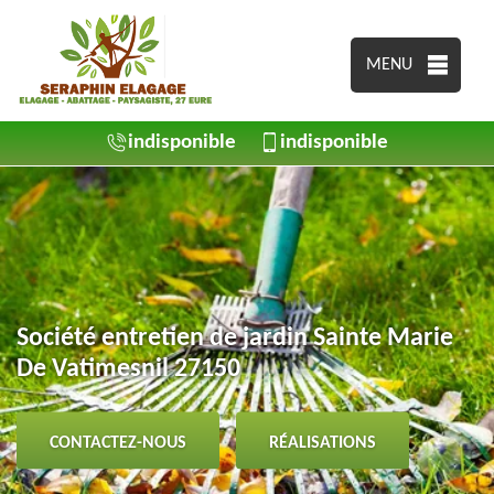
MENU
indisponible
indisponible
Société entretien de jardin Sainte Marie
De Vatimesnil 27150
CONTACTEZ-NOUS
RÉALISATIONS