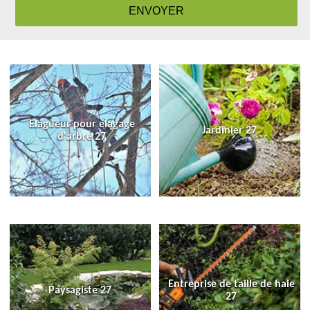
Elagueur pour élagage
Jardinier 27
d'arbre 27
Entreprise de taille de haie
Paysagiste 27
27