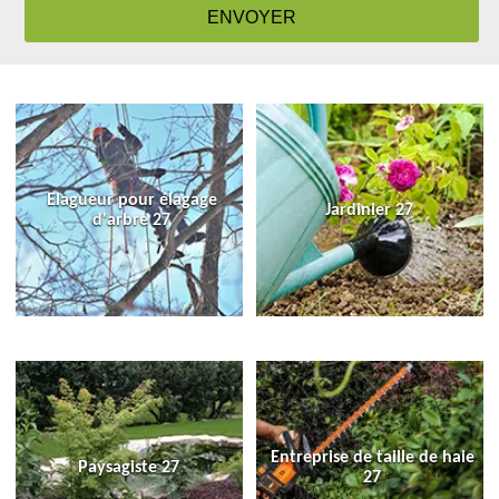
Elagueur pour élagage
Jardinier 27
d'arbre 27
Entreprise de taille de haie
Paysagiste 27
27