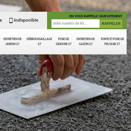
ON VOUS RAPPELLE GRATUITEMENT
e
indisponible
ENTRETIEN DE
DÉBROUSSAILLAGE
POSE DE
ENTRETIEN DE
TONTE ET POSE DE
JARDIN 27
27
GRAVIER 27
GAZON 27
PELOUSE 27