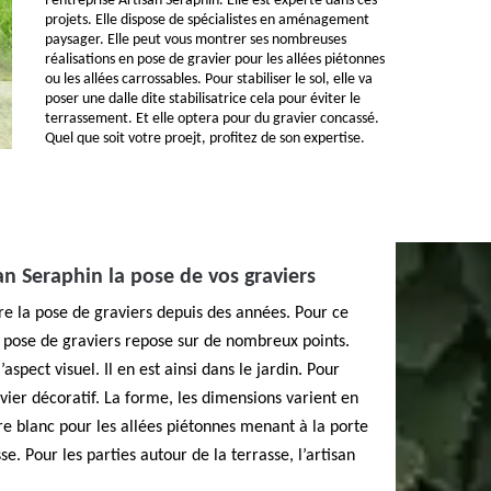
l’entreprise Artisan Seraphin. Elle est experte dans ces
projets. Elle dispose de spécialistes en aménagement
paysager. Elle peut vous montrer ses nombreuses
réalisations en pose de gravier pour les allées piétonnes
ou les allées carrossables. Pour stabiliser le sol, elle va
poser une dalle dite stabilisatrice cela pour éviter le
terrassement. Et elle optera pour du gravier concassé.
Quel que soit votre proejt, profitez de son expertise.
san Seraphin la pose de vos graviers
ure la pose de graviers depuis des années. Pour ce
la pose de graviers repose sur de nombreux points.
’aspect visuel. Il en est ainsi dans le jardin. Pour
ravier décoratif. La forme, les dimensions varient en
re blanc pour les allées piétonnes menant à la porte
se. Pour les parties autour de la terrasse, l’artisan