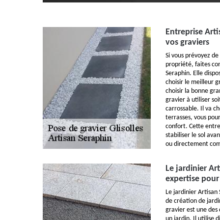
Entreprise Art
vos graviers
Si vous prévoyez de
propriété, faites co
Seraphin. Elle disp
choisir le meilleur 
choisir la bonne gra
gravier à utiliser so
carrossable. Il va ch
terrasses, vous pou
confort. Cette entr
stabiliser le sol av
ou directement co
Le jardinier A
expertise pour
Le jardinier Artisan
de création de jardi
gravier est une des 
un jardin. Il utilise