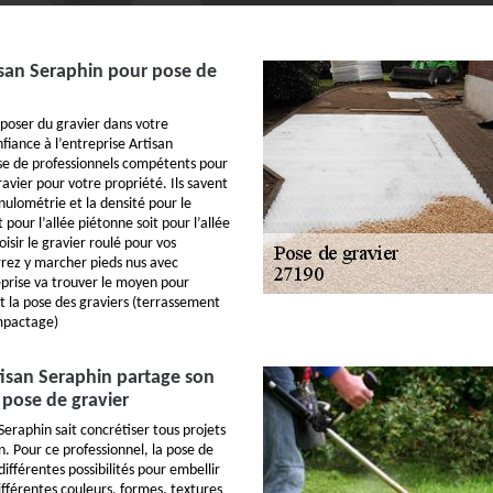
isan Seraphin pour pose de
 poser du gravier dans votre
nfiance à l’entreprise Artisan
ose de professionnels compétents pour
gravier pour votre propriété. Ils savent
nulométrie et la densité pour le
it pour l’allée piétonne soit pour l’allée
oisir le gravier roulé pour vos
rrez y marcher pieds nus avec
eprise va trouver le moyen pour
ant la pose des graviers (terrassement
mpactage)
rtisan Seraphin partage son
 pose de gravier
 Seraphin sait concrétiser tous projets
n. Pour ce professionnel, la pose de
différentes possibilités pour embellir
 différentes couleurs, formes, textures