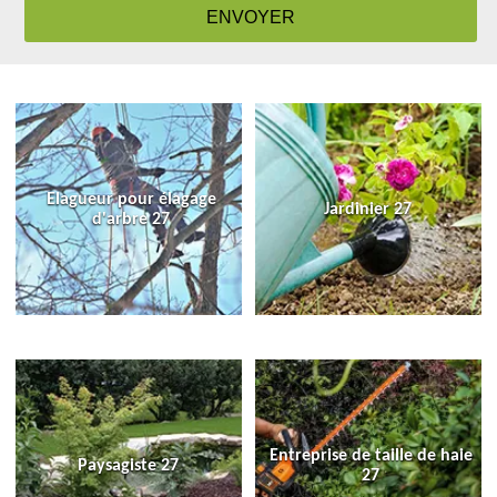
Elagueur pour élagage
Jardinier 27
d'arbre 27
Entreprise de taille de haie
Paysagiste 27
27