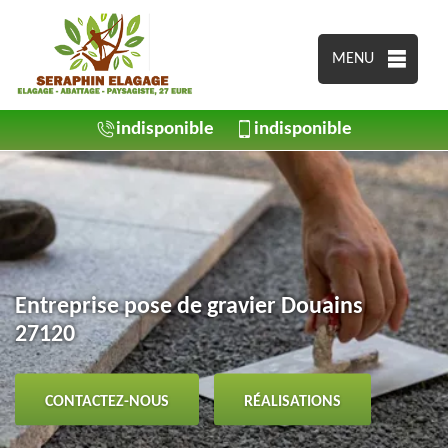
MENU
indisponible
indisponible
Entreprise pose de gravier Douains
27120
CONTACTEZ-NOUS
RÉALISATIONS