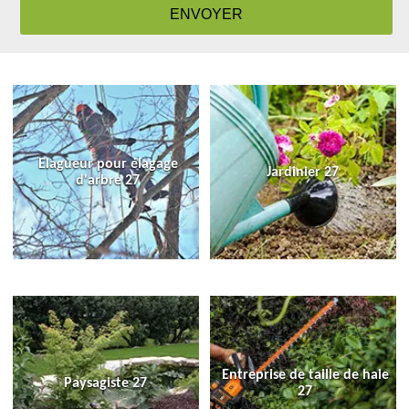
Elagueur pour élagage
Jardinier 27
d'arbre 27
Entreprise de taille de haie
Paysagiste 27
27