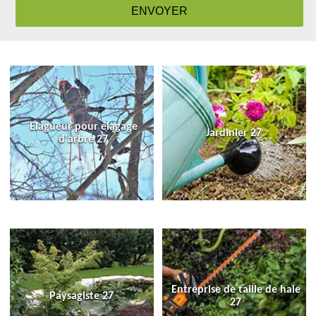
Elagueur pour élagage
Jardinier 27
d'arbre 27
Entreprise de taille de haie
Paysagiste 27
27