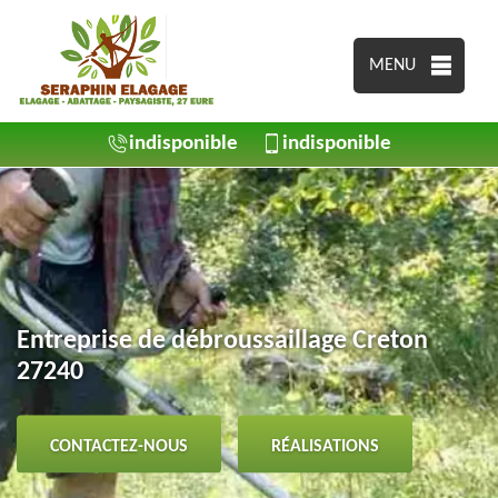
MENU
indisponible
indisponible
Entreprise de débroussaillage Creton
27240
CONTACTEZ-NOUS
RÉALISATIONS