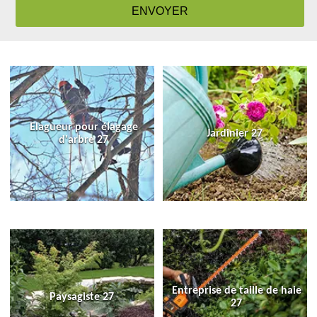
Elagueur pour élagage
Jardinier 27
d'arbre 27
Entreprise de taille de haie
Paysagiste 27
27