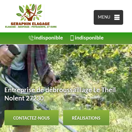
MENU
indisponible
indisponible
Entreprise de débroussaillage Le Theil
Nolent 27230
CONTACTEZ-NOUS
RÉALISATIONS