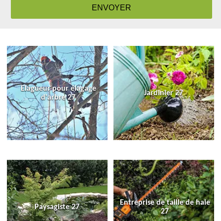
Elagueur pour élagage
Jardinier 27
d'arbre 27
Entreprise de taille de haie
Paysagiste 27
27