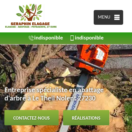
MENU
indisponible
indisponible
Entreprise spécialiste en abattage
d'arbre à Le Theil Nolent 27230
CONTACTEZ-NOUS
RÉALISATIONS