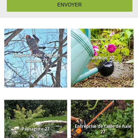
Elagueur pour élagage
Jardinier 27
d'arbre 27
Entreprise de taille de haie
Paysagiste 27
27