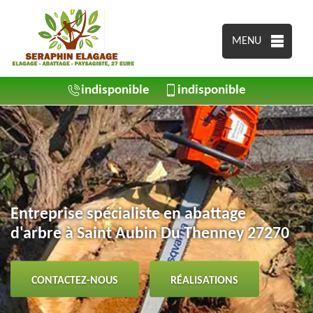
MENU
indisponible
indisponible
Entreprise spécialiste en abattage
d'arbre à Saint Aubin Du Thenney 27270
CONTACTEZ-NOUS
RÉALISATIONS