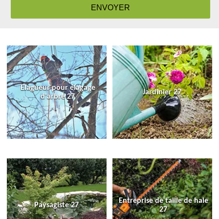
Elagueur pour élagage
Jardinier 27
d'arbre 27
Entreprise de taille de haie
Paysagiste 27
27