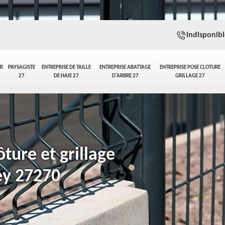
indisponibl
ER
PAYSAGISTE
ENTREPRISE DE TAILLE
ENTREPRISE ABATTAGE
ENTREPRISE POSE CLOTURE
27
DE HAIE 27
D'ARBRE 27
GRILLAGE 27
ture et grillage
ey 27270