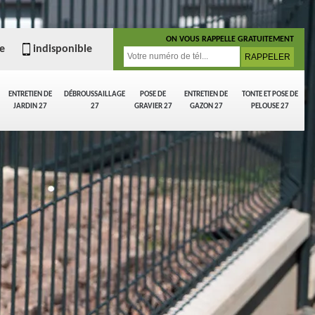
ON VOUS RAPPELLE GRATUITEMENT
e
indisponible
ENTRETIEN DE
DÉBROUSSAILLAGE
POSE DE
ENTRETIEN DE
TONTE ET POSE DE
JARDIN 27
27
GRAVIER 27
GAZON 27
PELOUSE 27