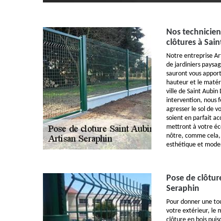
Nos technicien
clôtures à Sai
Notre entreprise Ar
de jardiniers paysag
sauront vous apport
hauteur et le matéri
ville de Saint Aubi
intervention, nous 
agresser le sol de v
soient en parfait ac
mettront à votre éc
nôtre, comme cela, 
esthétique et mode
Pose de clôtur
Seraphin
Pour donner une tou
votre extérieur, le 
clôture en bois pui