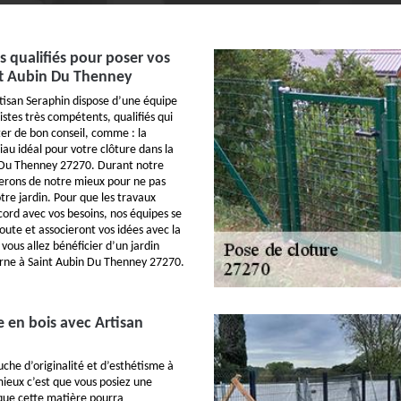
s qualifiés pour poser vos
nt Aubin Du Thenney
tisan Seraphin dispose d’une équipe
istes très compétents, qualifiés qui
er de bon conseil, comme : la
au idéal pour votre clôture dans la
n Du Thenney 27270. Durant notre
ferons de notre mieux pour ne pas
otre jardin. Pour que les travaux
cord avec vos besoins, nos équipes se
oute et associeront vos idées avec la
vous allez bénéficier d’un jardin
rne à Saint Aubin Du Thenney 27270.
e en bois avec Artisan
che d’originalité et d’esthétisme à
mieux c’est que vous posiez une
sque cette matière pourra