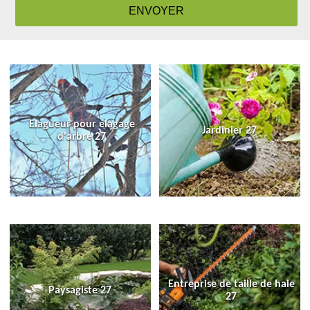
Elagueur pour élagage
Jardinier 27
d'arbre 27
Entreprise de taille de haie
Paysagiste 27
27