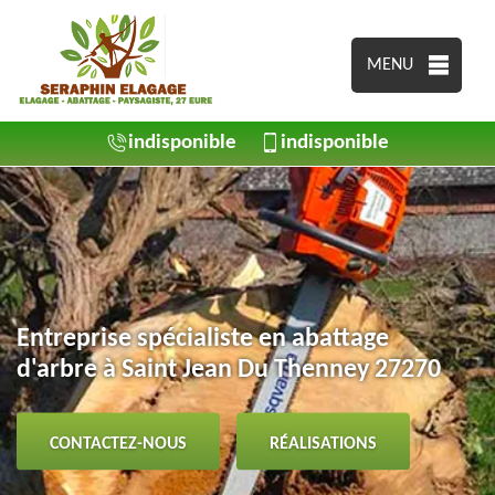
MENU
indisponible
indisponible
Entreprise spécialiste en abattage
d'arbre à Saint Jean Du Thenney 27270
CONTACTEZ-NOUS
RÉALISATIONS