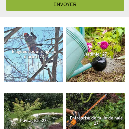
Elagueur pour élagage
Jardinier 27
d'arbre 27
Entreprise de taille de haie
Paysagiste 27
27