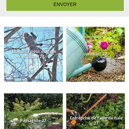
Elagueur pour élagage
Jardinier 27
d'arbre 27
Entreprise de taille de haie
Paysagiste 27
27