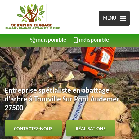
MENU
indisponible
indisponible
Entreprise spécialiste en abattage
d'arbre à Tourville Sur Pont Audemer
27500
CONTACTEZ-NOUS
RÉALISATIONS