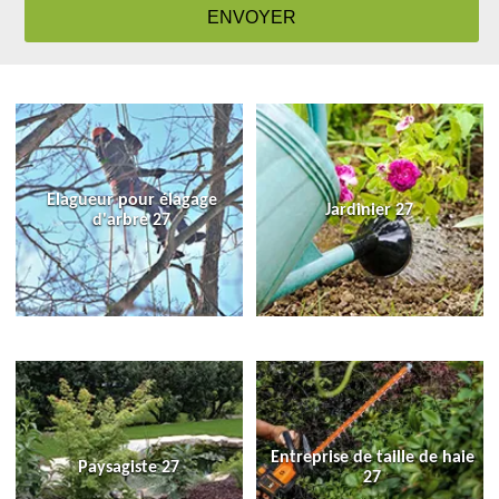
Elagueur pour élagage
Jardinier 27
d'arbre 27
Entreprise de taille de haie
Paysagiste 27
27